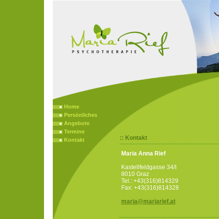
Home
Persönliches
Angebote
Termine
:: Kontakt
Kontakt
Maria Anna Rief
Kastellfeldgasse 34/I
8010 Graz
Tel.: +43(316)814329
Fax: +43(316)814328
maria@mariarief.at