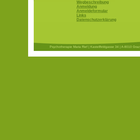
Wegbeschreibung
Anmeldung
Anmeldeformular
Links
Datenschutzerklärung
Psychotherapie Maria Rief | Kastellfeldgasse 34 | A-8010 Graz 